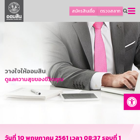
ลูกค้าธุรกิจ
สมัครสินเชื่อ
ตรวจสลาก
ลูกค้าผู้ประกอบรายย่อย
โปรโมชัน
ออมเพื่อสุข
เกี่ยวกับธนาคาร
การพัฒนาที่ยั่งยืน
วางใจให้ออมสิน
ข่าวสาร
ดูแลความสุขของชีวิตคุณ
บริการทางการเงิน
Op
อื่นๆ
ติดต่อเรา
บริการออนไลน์
TH
EN
วันที่ 10 พฤษภาคม 2561 เวลา 08:37 รอบที่ 1
GSB Society