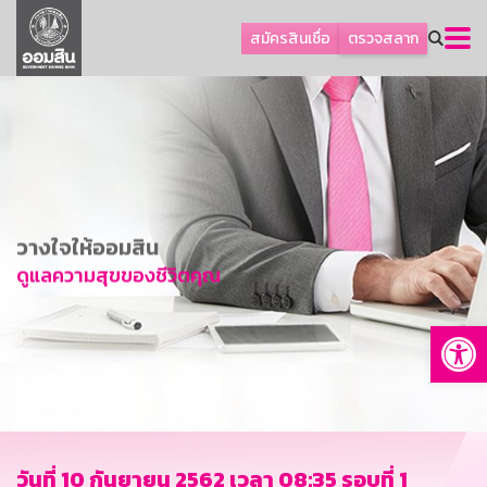
ลูกค้าธุรกิจ
สมัครสินเชื่อ
ตรวจสลาก
ลูกค้าผู้ประกอบรายย่อย
โปรโมชัน
ออมเพื่อสุข
เกี่ยวกับธนาคาร
การพัฒนาที่ยั่งยืน
วางใจให้ออมสิน
ข่าวสาร
ดูแลความสุขของชีวิตคุณ
บริการทางการเงิน
Op
อื่นๆ
ติดต่อเรา
บริการออนไลน์
TH
EN
วันที่ 10 กันยายน 2562 เวลา 08:35 รอบที่ 1
GSB Society