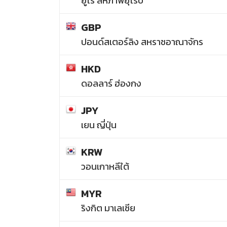
ยูโร สหภาพยุโรป
GBP
ปอนด์สเตอร์ลิง สหราชอาณาจักร
HKD
ดอลลาร์ ฮ่องกง
JPY
เยน ญี่ปุ่น
KRW
วอนเกาหลีใต้
MYR
ริงกิต มาเลเซีย