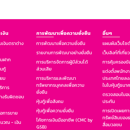
เงิน
การพัฒนาเพื่อความยั่งยืน
อื่นๆ
นเงินตราต่าง
การพัฒนาเพื่อความยั่งยืน
แผนผังเว็บไซต
รายงานการพัฒนาอย่างยั่งยืน
เว็บลิงก์ที่เกี่ย
งินฝาก
การบริหารจัดการผู้มีส่วนได้
การคุ้มครองข้
นกู้
ส่วนเสีย
แต่งตั้งพนักง
ียม
การบริหารและพัฒนา
ประเทศไทยลงล
ทรัพยากรบุคคลเพื่อความ
ในใบหุ้นกู้ธน
ริการ
ยั่งยืน
ตรวจสอบใบอน
ย่างรับผิดชอบ
หุ้นกู้เพื่อสังคม
ประกัน
หุ้นกู้เพื่อความยั่งยืน
การเปิดเผยการ
รอการขาย
ทรัพย์สินของธ
โค้ชการเงินมืออาชีพ (CMC by
ำนวณ - เงิน
สื่อมวลชน
GSB)