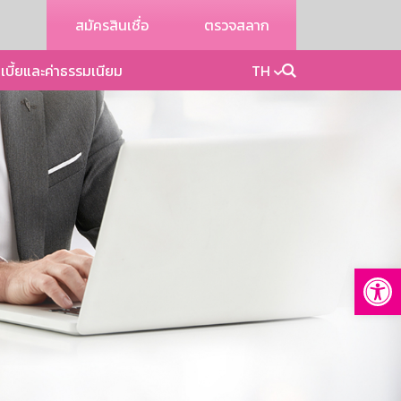
สมัครสินเชื่อ
ตรวจสลาก
เบี้ยและค่าธรรมเนียม
TH
Op