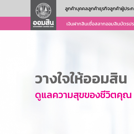
ลูกค้าบุคคล
ลูกค้าธุรกิจ
ลูกค้าผู้ปร
เงินฝาก
สินเชื่อ
สลากออมสิน
บัตร
ปร
วางใจให้ออมสิน
ดูแลความสุขของชีวิตคุณ