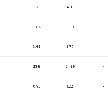
3.71
4.01
-
21.84
23.11
-
3.44
3.72
-
23.5
24.39
-
0.95
1.22
-