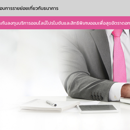
ะกอบการรายย่อย
เกี่ยวกับธนาคาร
ะกัน
ลงทุน
บริการออนไลน์
โปรโมชันและสิทธิพิเศษ
ออมเพื่อสุข
อัตราดอก