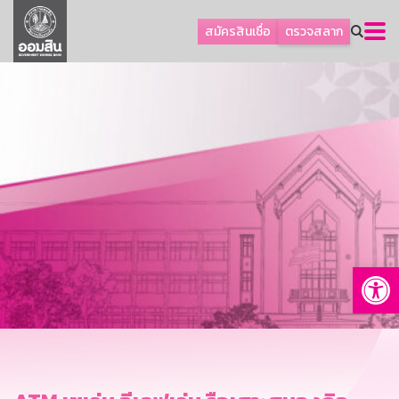
ลูกค้าธุรกิจ
สมัครสินเชื่อ
ตรวจสลาก
ลูกค้าผู้ประกอบรายย่อย
โปรโมชัน
ออมเพื่อสุข
เกี่ยวกับธนาคาร
การพัฒนาที่ยั่งยืน
ข่าวสาร
บริการทางการเงิน
Op
อื่นๆ
ติดต่อเรา
บริการออนไลน์
TH
EN
GSB Society