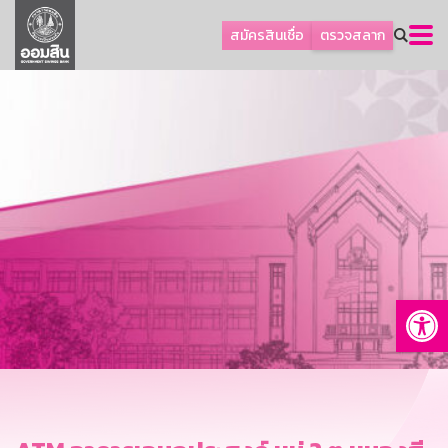
ลูกค้าธุรกิจ
สมัครสินเชื่อ
ตรวจสลาก
ลูกค้าผู้ประกอบรายย่อย
โปรโมชัน
ออมเพื่อสุข
เกี่ยวกับธนาคาร
การพัฒนาที่ยั่งยืน
ข่าวสาร
บริการทางการเงิน
Op
อื่นๆ
ติดต่อเรา
บริการออนไลน์
TH
EN
GSB Society