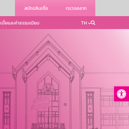
สมัครสินเชื่อ
ตรวจสลาก
เบี้ยและค่าธรรมเนียม
TH
Op