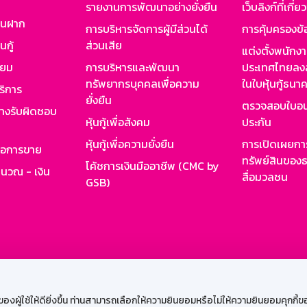
รายงานการพัฒนาอย่างยั่งยืน
เว็บลิงก์ที่เกี่ย
งินฝาก
การบริหารจัดการผู้มีส่วนได้
การคุ้มครองข้
นกู้
ส่วนเสีย
แต่งตั้งพนักง
ียม
การบริหารและพัฒนา
ประเทศไทยลงล
ทรัพยากรบุคคลเพื่อความ
ในใบหุ้นกู้ธน
ริการ
ยั่งยืน
ตรวจสอบใบอน
ย่างรับผิดชอบ
หุ้นกู้เพื่อสังคม
ประกัน
หุ้นกู้เพื่อความยั่งยืน
การเปิดเผยการ
รอการขาย
ทรัพย์สินของธ
โค้ชการเงินมืออาชีพ (CMC by
ำนวณ - เงิน
สื่อมวลชน
GSB)
กงาน
Web HR
GSB Wisdom
M-Search
เข้าสู่ร
ผู้ใช้ให้ดียิ่งขึ้น ท่านสามารถเลือกให้ความยินยอมหรือไม่ให้ความยินยอมคุกกี้ของเ