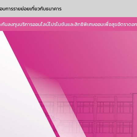
ะกอบการรายย่อย
เกี่ยวกับธนาคาร
ะกัน
ลงทุน
บริการออนไลน์
โปรโมชันและสิทธิพิเศษ
ออมเพื่อสุข
อัตราดอก