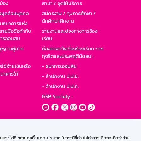
วข้อง
สาขา / จุดให้บริการ
อมูลส่วนบุคคล
สมัครงาน / ทุนการศึกษา /
นักศึกษาฝึกงาน
านธนาคารแห่ง
ายมือชื่อกำกับ
รายงานและช่องทางการร้อง
าคารออมสิน
เรียน
ุญาตผู้ขาย
ช่องทางแจ้งเรื่องร้องเรียน การ
ทุจริตและประพฤติมิชอบ :
ใช้จ่ายเงินหรือ
- ธนาคารออมสิน
นาคารให้
- สำนักงาน ป.ป.ช.
- สำนักงาน ป.ป.ท.
GSB Society :
ะบบเน็ตเมล
ราได้ที่ "แถบคุกกี้” แต่ละประเภท ในกรณีที่ท่านไม่ทำการเลือกจะถือว่าท่าน