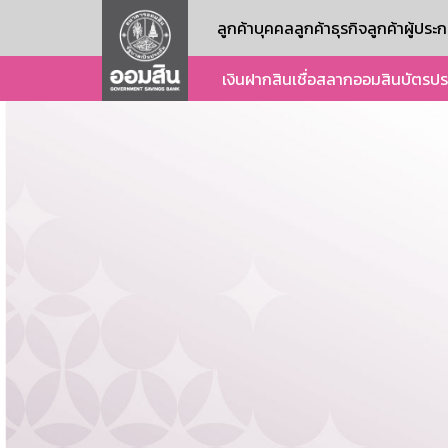
ลูกค้าบุคคล
ลูกค้าธุรกิจ
ลูกค้าผู้ปร
เงินฝาก
สินเชื่อ
สลากออมสิน
บัตร
ปร