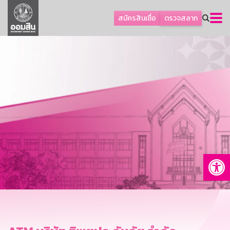
ลูกค้าธุรกิจ
สมัครสินเชื่อ
ตรวจสลาก
ลูกค้าผู้ประกอบรายย่อย
โปรโมชัน
ออมเพื่อสุข
เกี่ยวกับธนาคาร
การพัฒนาที่ยั่งยืน
ข่าวสาร
บริการทางการเงิน
Op
อื่นๆ
ติดต่อเรา
บริการออนไลน์
TH
EN
GSB Society