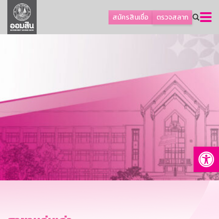
ลูกค้าธุรกิจ
สมัครสินเชื่อ
ตรวจสลาก
ลูกค้าผู้ประกอบรายย่อย
โปรโมชัน
ออมเพื่อสุข
เกี่ยวกับธนาคาร
การพัฒนาที่ยั่งยืน
ข่าวสาร
บริการทางการเงิน
Op
อื่นๆ
ติดต่อเรา
บริการออนไลน์
TH
EN
GSB Society