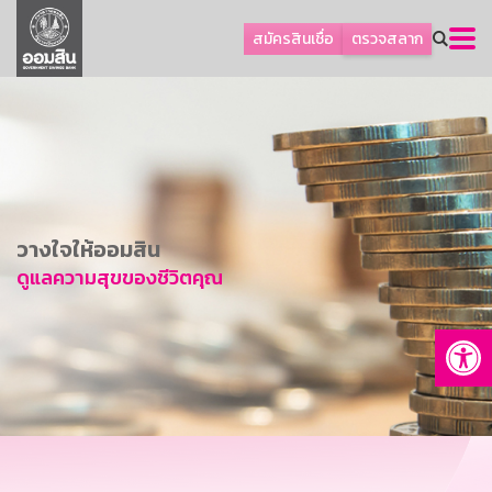
ลูกค้าธุรกิจ
สมัครสินเชื่อ
ตรวจสลาก
ลูกค้าผู้ประกอบรายย่อย
โปรโมชัน
ออมเพื่อสุข
เกี่ยวกับธนาคาร
การพัฒนาที่ยั่งยืน
วางใจให้ออมสิน
ข่าวสาร
ดูแลความสุขของชีวิตคุณ
บริการทางการเงิน
Op
อื่นๆ
ติดต่อเรา
บริการออนไลน์
TH
EN
GSB Society