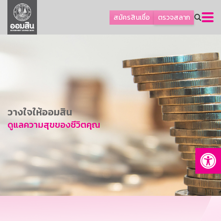
ลูกค้าธุรกิจ
สมัครสินเชื่อ
ตรวจสลาก
ลูกค้าผู้ประกอบรายย่อย
โปรโมชัน
ออมเพื่อสุข
เกี่ยวกับธนาคาร
การพัฒนาที่ยั่งยืน
วางใจให้ออมสิน
ข่าวสาร
ดูแลความสุขของชีวิตคุณ
บริการทางการเงิน
Op
อื่นๆ
ติดต่อเรา
บริการออนไลน์
TH
EN
GSB Society