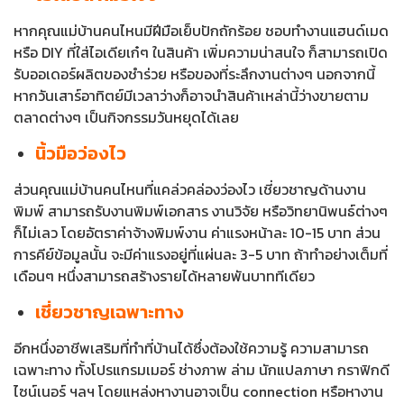
หากคุณแม่บ้านคนไหนมีฝีมือเย็บปักถักร้อย ชอบทำงานแฮนด์เมด
หรือ DIY ที่ใส่ไอเดียเก๋ๆ ในสินค้า เพิ่มความน่าสนใจ ก็สามารถเปิด
รับออเดอร์ผลิตของชำร่วย หรือของที่ระลึกงานต่างๆ นอกจากนี้
หากวันเสาร์อาทิตย์มีเวลาว่างก็อาจนำสินค้าเหล่านี้ว่างขายตาม
ตลาดต่างๆ เป็นกิจกรรมวันหยุดได้เลย
นิ้วมือว่องไว
ส่วนคุณแม่บ้านคนไหนที่แคล่วคล่องว่องไว เชี่ยวชาญด้านงาน
พิมพ์ สามารถรับงานพิมพ์เอกสาร งานวิจัย หรือวิทยานิพนธ์ต่างๆ
ก็ไม่เลว โดยอัตราค่าจ้างพิมพ์งาน ค่าแรงหน้าละ 10-15 บาท ส่วน
การคีย์ข้อมูลนั้น จะมีค่าแรงอยู่ที่แผ่นละ 3-5 บาท ถ้าทำอย่างเต็มที่
เดือนๆ หนึ่งสามารถสร้างรายได้หลายพันบาททีเดียว
เชี่ยวชาญเฉพาะทาง
อีกหนึ่งอาชีพเสริมที่ทำที่บ้านได้ซึ่งต้องใช้ความรู้ ความสามารถ
เฉพาะทาง ทั้งโปรแกรมเมอร์ ช่างภาพ ล่าม นักแปลภาษา กราฟิกดี
ไซน์เนอร์ ฯลฯ โดยแหล่งหางานอาจเป็น connection หรือหางาน