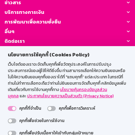
ข่าวสาร
บริการทางการเงิน
การพัฒนาเพื่อความยั่งยืน
อื่นๆ
ติดต่อเรา
นโยบายการใช้คุกกี้ (Cookies Policy)
GSB Society:
เว็บไซต์ของเราจะจัดเก็บคุกกี้เพื่อวัตถุประสงค์ในการปรับปรุง
ประสบการณ์ของผู้ใช้ให้ดียิ่งขึ้น ท่านสามารถเลือกให้ความยินยอมหรือ
ไม่ให้ความยินยอมคุกกี้ของเราได้ที่ "แถบคุกกี้” แต่ละประเภท ในกรณีที่
สำหรับพนักงาน
ท่านไม่ทำการเลือกจะถือว่าท่านไม่ยินยอมการจัดเก็บคุกกี้ คลิกข้อมูลเพิ่ม
เติมเกี่ยวกับการใช้งานคุกกี้ทาง
นโยบายคุ้มครองข้อมูลส่วน
Web HR
GSB Wisdom
M-Search
บุคคล
และ
ประกาศนโยบายความเป็นส่วนตัว (Privacy Notice)
เข้าสู่ระบบเน็ตเมล
คุกกี้ที่จำเป็น
คุกกี้เพื่อการวิเคราะห์
คุกกี้เพื่อช่วยในการใช้งาน
รองรับการใช้งานได้ดีบนเว็บบราวเซอร์
คุกกี้เพื่อปรับเนื้อหาให้เข้ากับกลุ่มเป้าหมาย