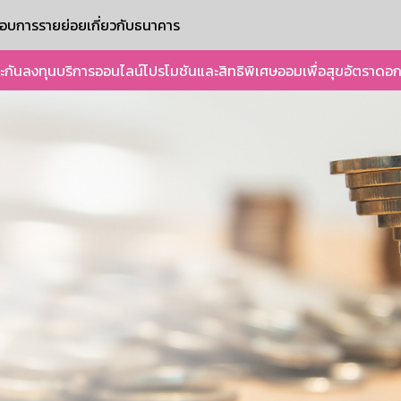
ะกอบการรายย่อย
เกี่ยวกับธนาคาร
ะกัน
ลงทุน
บริการออนไลน์
โปรโมชันและสิทธิพิเศษ
ออมเพื่อสุข
อัตราดอก