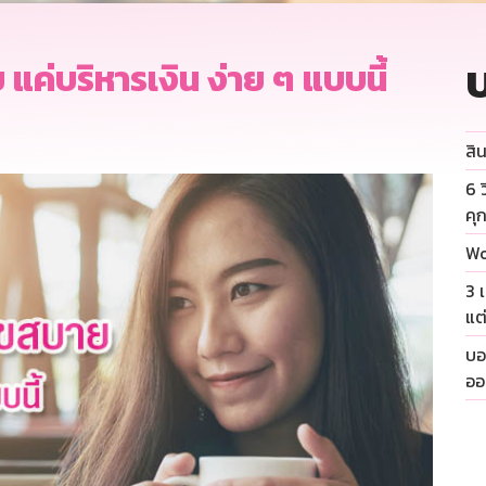
บ
ค่บริหารเงิน ง่าย ๆ แบบนี้
สิน
6 
คุ
Wo
3 
แต
บอ
ออ