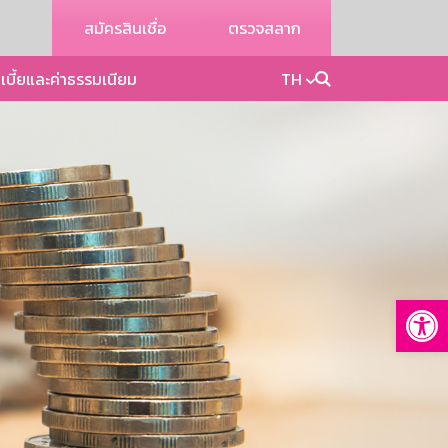
สมัครสินเชื่อ
ตรวจสลาก
เบี้ยและค่าธรรมเนียม
TH
Op