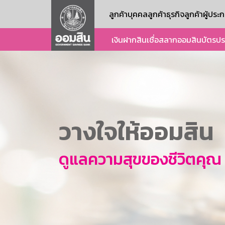
ลูกค้าบุคคล
ลูกค้าธุรกิจ
ลูกค้าผู้ปร
เงินฝาก
สินเชื่อ
สลากออมสิน
บัตร
ปร
วางใจให้ออมสิน
ดูแลความสุขของชีวิตคุณ