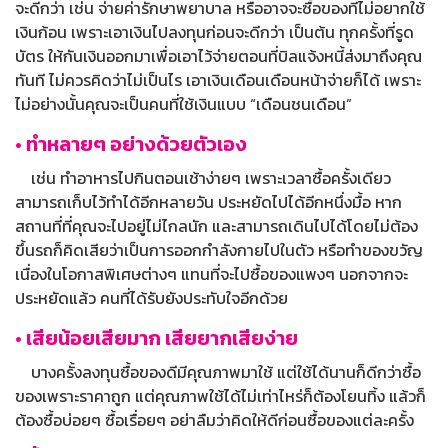
จะดีกว่า เช่น จ่ายค่ารักษาพยาบาล หรืออาจจะซื้อของที่ไม่อยากใช้
เงินก้อน เพราะเอาเงินไปลงทุนก่อนจะดีกว่า เป็นต้น ทุกครั้งที่รูด
บัตร ให้กันเงินออกมาเพื่อเอาไว้จ่ายตอนที่บิลแจ้งหนี้ส่งมาถึงคุณ
ทันที ไม่ควรคิดว่าไม่เป็นไร เอาเงินเดือนเดือนหน้าจ่ายก็ได้ เพราะ
ไม่อย่างนั้นคุณจะเป็นคนที่ใช้เงินแบบ “เดือนชนเดือน”
• ทำหลายๆ อย่างด้วยตัวเอง
เช่น ทำอาหารไปกินตอนเช้าง่ายๆ เพราะเวลาซื้อครั้งเดียว
สามารถเก็บไว้ทำได้อีกหลายวัน ประหยัดไปได้อีกหนึ่งมื้อ หาก
สถานที่ที่คุณจะไปอยู่ไม่ไกลนัก และสามารถเดินไปได้โดยไม่ต้อง
ขึ้นรถก็คิดเสียว่าเป็นการออกกำลังกายไปในตัว หรือทำของขวัญ
เนื่องในโอกาสพิเศษต่างๆ แทนที่จะไปซื้อของแพงๆ นอกจากจะ
ประหยัดแล้ว คนที่ได้รับยังประทับใจอีกด้วย
• เสียน้อยเสียมาก เสียยากเสียง่าย
บางครั้งลงทุนซื้อของดีมีคุณภาพมาใช้ แต่ใช้ได้นานก็ดีกว่าซื้อ
ของเพราะราคาถูก แต่คุณภาพใช้ได้ไม่เท่าไหร่ก็ต้องโยนทิ้ง แล้วก็
ต้องซื้อบ่อยๆ ซื้อเรื่อยๆ อย่าลืมว่าคิดให้ดีก่อนซื้อของแต่ละครั้ง