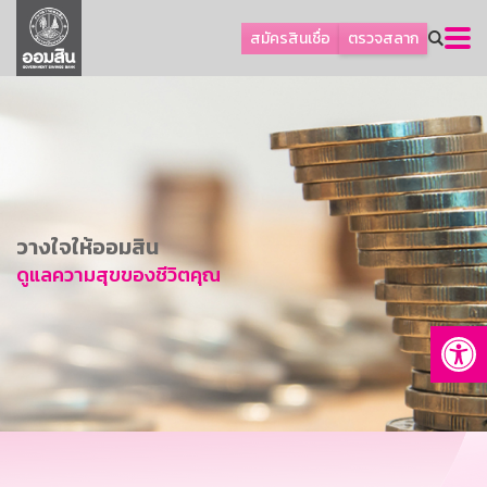
ลูกค้าธุรกิจ
สมัครสินเชื่อ
ตรวจสลาก
ลูกค้าผู้ประกอบรายย่อย
โปรโมชัน
ออมเพื่อสุข
เกี่ยวกับธนาคาร
การพัฒนาที่ยั่งยืน
วางใจให้ออมสิน
ข่าวสาร
ดูแลความสุขของชีวิตคุณ
บริการทางการเงิน
Op
อื่นๆ
ติดต่อเรา
บริการออนไลน์
TH
EN
GSB Society