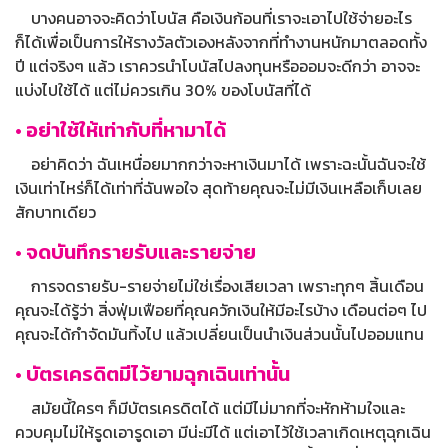
บางคนอาจจะคิดว่าโบนัส คือเงินก้อนที่เราจะเอาไปใช้จ่ายอะไร
ก็ได้เพื่อเป็นการให้รางวัลตัวเองหลังจากที่ทำงานหนักมาตลอดทั้ง
ปี แต่จริงๆ แล้ว เราควรนำโบนัสไปลงทุนหรือออมจะดีกว่า อาจจะ
แบ่งไปใช้ได้ แต่ไม่ควรเกิน 30% ของโบนัสที่ได้
• อย่าใช้ให้เท่ากับที่หามาได้
อย่าคิดว่า ฉันเหนื่อยมากกว่าจะหาเงินมาได้ เพราะฉะนั้นฉันจะใช้
เงินเท่าไหร่ก็ได้เท่าที่ฉันพอใจ สุดท้ายคุณจะไม่มีเงินเหลือเก็บเลย
สักบาทเดียว
• จดบันทึกรายรับและรายจ่าย
การจดรายรับ-รายจ่ายไม่ใช่เรื่องเสียเวลา เพราะทุกๆ สิ้นเดือน
คุณจะได้รู้ว่า สิ่งฟุ่มเฟือยที่คุณควักเงินให้มีอะไรบ้าง เดือนต่อๆ ไป
คุณจะได้กำจัดมันทิ้งไป แล้วเปลี่ยนเป็นนำเงินส่วนนั้นไปออมแทน
• บัตรเครดิตมีไว้ยามฉุกเฉินเท่านั้น
สมัยนี้ใครๆ ก็มีบัตรเครดิตได้ แต่มีไม่มากที่จะหักห้ามใจและ
ควบคุมไม่ให้รูดเอารูดเอา มีน่ะมีได้ แต่เอาไว้ใช้เวลาเกิดเหตุฉุกเฉิน