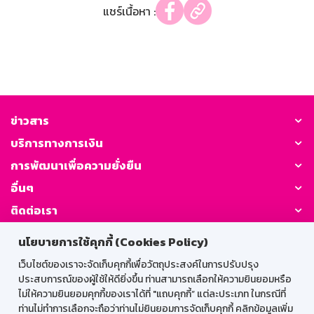
แชร์เนื้อหา :
ข่าวสาร
บริการทางการเงิน
การพัฒนาเพื่อความยั่งยืน
อื่นๆ
ติดต่อเรา
นโยบายการใช้คุกกี้ (Cookies Policy)
GSB Society:
เว็บไซต์ของเราจะจัดเก็บคุกกี้เพื่อวัตถุประสงค์ในการปรับปรุง
ประสบการณ์ของผู้ใช้ให้ดียิ่งขึ้น ท่านสามารถเลือกให้ความยินยอมหรือ
ไม่ให้ความยินยอมคุกกี้ของเราได้ที่ "แถบคุกกี้” แต่ละประเภท ในกรณีที่
สำหรับพนักงาน
ท่านไม่ทำการเลือกจะถือว่าท่านไม่ยินยอมการจัดเก็บคุกกี้ คลิกข้อมูลเพิ่ม