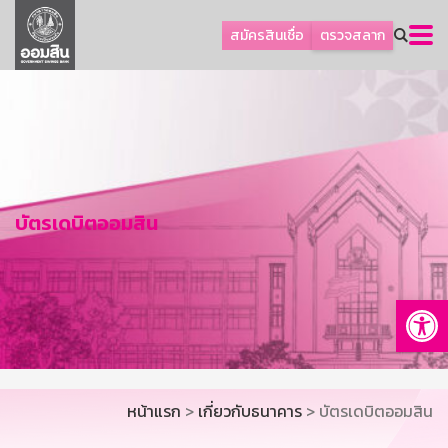
ลูกค้าธุรกิจ
สมัครสินเชื่อ
ตรวจสลาก
ลูกค้าผู้ประกอบรายย่อย
โปรโมชัน
ออมเพื่อสุข
เกี่ยวกับธนาคาร
การพัฒนาที่ยั่งยืน
บัตรเดบิตออมสิน
ข่าวสาร
บริการทางการเงิน
Op
อื่นๆ
ติดต่อเรา
บริการออนไลน์
หน้าแรก
>
เกี่ยวกับธนาคาร
> บัตรเดบิตออมสิน
TH
EN
GSB Society