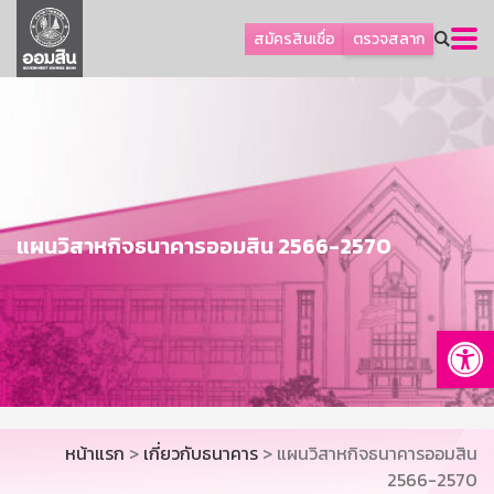
ลูกค้าธุรกิจ
สมัครสินเชื่อ
ตรวจสลาก
ลูกค้าผู้ประกอบรายย่อย
โปรโมชัน
ออมเพื่อสุข
เกี่ยวกับธนาคาร
การพัฒนาที่ยั่งยืน
แผนวิสาหกิจธนาคารออมสิน 2566-2570
ข่าวสาร
บริการทางการเงิน
Op
อื่นๆ
ติดต่อเรา
บริการออนไลน์
หน้าแรก
>
เกี่ยวกับธนาคาร
> แผนวิสาหกิจธนาคารออมสิน
TH
EN
2566-2570
GSB Society