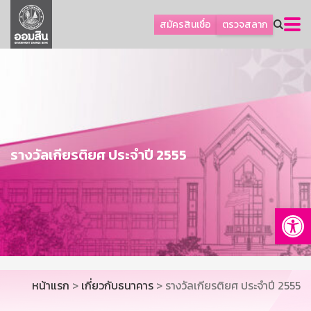
ลูกค้าธุรกิจ
สมัครสินเชื่อ
ตรวจสลาก
ลูกค้าผู้ประกอบรายย่อย
โปรโมชัน
ออมเพื่อสุข
เกี่ยวกับธนาคาร
การพัฒนาที่ยั่งยืน
รางวัลเกียรติยศ ประจำปี 2555
ข่าวสาร
บริการทางการเงิน
Op
อื่นๆ
ติดต่อเรา
บริการออนไลน์
หน้าแรก
>
เกี่ยวกับธนาคาร
> รางวัลเกียรติยศ ประจำปี 2555
TH
EN
GSB Society