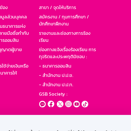
วข้อง
สาขา / จุดให้บริการ
อมูลส่วนบุคคล
สมัครงาน / ทุนการศึกษา /
นักศึกษาฝึกงาน
านธนาคารแห่ง
ายมือชื่อกำกับ
รายงานและช่องทางการร้อง
าคารออมสิน
เรียน
ุญาตผู้ขาย
ช่องทางแจ้งเรื่องร้องเรียน การ
ทุจริตและประพฤติมิชอบ :
ใช้จ่ายเงินหรือ
- ธนาคารออมสิน
นาคารให้
- สำนักงาน ป.ป.ช.
- สำนักงาน ป.ป.ท.
GSB Society :
ะบบเน็ตเมล