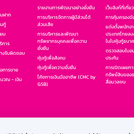
รายงานการพัฒนาอย่างยั่งยืน
เว็บลิงก์ที่เกี่ย
งินฝาก
การบริหารจัดการผู้มีส่วนได้
การคุ้มครองข้
นกู้
ส่วนเสีย
แต่งตั้งพนักง
ียม
การบริหารและพัฒนา
ประเทศไทยลงล
ทรัพยากรบุคคลเพื่อความ
ในใบหุ้นกู้ธน
ริการ
ยั่งยืน
ตรวจสอบใบอน
ย่างรับผิดชอบ
หุ้นกู้เพื่อสังคม
ประกัน
หุ้นกู้เพื่อความยั่งยืน
การเปิดเผยการ
รอการขาย
ทรัพย์สินของธ
โค้ชการเงินมืออาชีพ (CMC by
ำนวณ - เงิน
สื่อมวลชน
GSB)
กงาน
Web HR
GSB Wisdom
M-Search
เข้าสู่ร