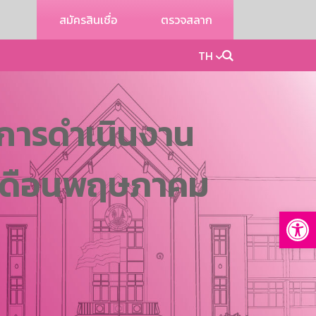
สมัครสินเชื่อ
ตรวจสลาก
TH
การดำเนินงาน
 เดือนพฤษภาคม
Op