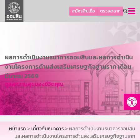
ลูกค้าธุรกิจ
สมัครสินเชื่อ
ตรวจสลาก
ลูกค้าผู้ประกอบรายย่อย
โปรโมชัน
ออมเพื่อสุข
เกี่ยวกับธนาคาร
ผลการดำเนินงานธนาคารออมสินและผลการดำเนิน
การพัฒนาที่ยั่งยืน
งานโครงการด้านส่งเสริมเศรษฐกิจฐานราก เดือน
ข่าวสาร
มีนาคม 2569
ดูแลความสุขของชีวิตคุณ
บริการทางการเงิน
Op
อื่นๆ
ติดต่อเรา
บริการออนไลน์
หน้าแรก
>
เกี่ยวกับธนาคาร
> ผลการดำเนินงานธนาคารออมสิน
TH
EN
และผลการดำเนินงานโครงการด้านส่งเสริมเศรษฐกิจฐานราก
GSB Society