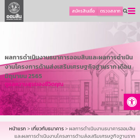
ลูกค้าธุรกิจ
สมัครสินเชื่อ
ตรวจสลาก
ลูกค้าผู้ประกอบรายย่อย
โปรโมชัน
ออมเพื่อสุข
เกี่ยวกับธนาคาร
ผลการดำเนินงานธนาคารออมสินและผลการดำเนิน
การพัฒนาที่ยั่งยืน
งานโครงการด้านส่งเสริมเศรษฐกิจฐานราก เดือน
ข่าวสาร
มิถุนายน 2565
ดูแลความสุขของชีวิตคุณ
บริการทางการเงิน
Op
อื่นๆ
ติดต่อเรา
บริการออนไลน์
หน้าแรก
>
เกี่ยวกับธนาคาร
> ผลการดำเนินงานธนาคารออมสิน
TH
EN
และผลการดำเนินงานโครงการด้านส่งเสริมเศรษฐกิจฐานราก
GSB Society