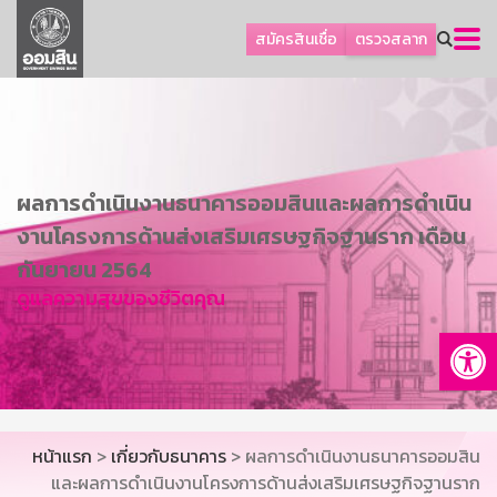
ลูกค้าธุรกิจ
สมัครสินเชื่อ
ตรวจสลาก
ลูกค้าผู้ประกอบรายย่อย
โปรโมชัน
ออมเพื่อสุข
เกี่ยวกับธนาคาร
ผลการดำเนินงานธนาคารออมสินและผลการดำเนิน
การพัฒนาที่ยั่งยืน
งานโครงการด้านส่งเสริมเศรษฐกิจฐานราก เดือน
ข่าวสาร
กันยายน 2564
ดูแลความสุขของชีวิตคุณ
บริการทางการเงิน
Op
อื่นๆ
ติดต่อเรา
บริการออนไลน์
หน้าแรก
>
เกี่ยวกับธนาคาร
> ผลการดำเนินงานธนาคารออมสิน
TH
EN
และผลการดำเนินงานโครงการด้านส่งเสริมเศรษฐกิจฐานราก
GSB Society