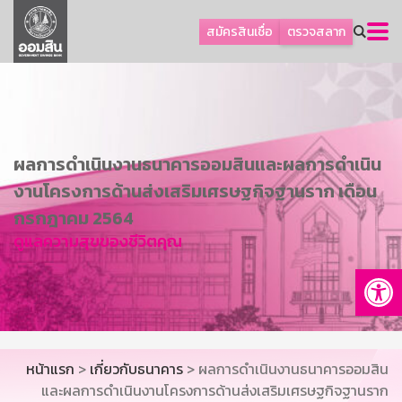
ลูกค้าธุรกิจ
สมัครสินเชื่อ
ตรวจสลาก
ลูกค้าผู้ประกอบรายย่อย
โปรโมชัน
ออมเพื่อสุข
เกี่ยวกับธนาคาร
ผลการดำเนินงานธนาคารออมสินและผลการดำเนิน
การพัฒนาที่ยั่งยืน
งานโครงการด้านส่งเสริมเศรษฐกิจฐานราก เดือน
ข่าวสาร
กรกฎาคม 2564
ดูแลความสุขของชีวิตคุณ
บริการทางการเงิน
Op
อื่นๆ
ติดต่อเรา
บริการออนไลน์
หน้าแรก
>
เกี่ยวกับธนาคาร
> ผลการดำเนินงานธนาคารออมสิน
TH
EN
และผลการดำเนินงานโครงการด้านส่งเสริมเศรษฐกิจฐานราก
GSB Society