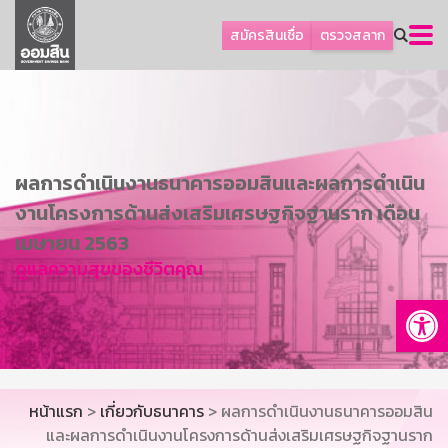
ลูกค้าธุรกิจ
สมัครสินเชื่อ
ตรวจสลาก
ลูกค้าผู้ประกอบรายย่อย
โปรโมชัน
ออมเพื่อสุข
เกี่ยวกับธนาคาร
ผลการดำเนินงานธนาคารออมสินและผลการดำเนิน
การพัฒนาที่ยั่งยืน
งานโครงการด้านส่งเสริมเศรษฐกิจฐานราก เดือน
ข่าวสาร
เมษายน 2563
ดูแลความสุขของชีวิตคุณ
บริการทางการเงิน
Op
อื่นๆ
ติดต่อเรา
บริการออนไลน์
หน้าแรก
>
เกี่ยวกับธนาคาร
> ผลการดำเนินงานธนาคารออมสิน
TH
EN
และผลการดำเนินงานโครงการด้านส่งเสริมเศรษฐกิจฐานราก
GSB Society