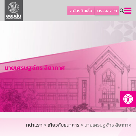
ลูกค้าธุรกิจ
สมัครสินเชื่อ
ตรวจสลาก
ลูกค้าผู้ประกอบรายย่อย
โปรโมชัน
ออมเพื่อสุข
เกี่ยวกับธนาคาร
การพัฒนาที่ยั่งยืน
นายเศรษฐจักร ลียากาศ
ข่าวสาร
บริการทางการเงิน
Op
อื่นๆ
ติดต่อเรา
บริการออนไลน์
หน้าแรก
>
เกี่ยวกับธนาคาร
> นายเศรษฐจักร ลียากาศ
TH
EN
GSB Society