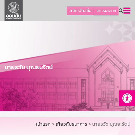
ลูกค้าธุรกิจ
สมัครสินเชื่อ
ตรวจสลาก
ลูกค้าผู้ประกอบรายย่อย
โปรโมชัน
ออมเพื่อสุข
เกี่ยวกับธนาคาร
การพัฒนาที่ยั่งยืน
นายธวัช บุณยะรัตน์
ข่าวสาร
บริการทางการเงิน
Op
อื่นๆ
ติดต่อเรา
บริการออนไลน์
หน้าแรก
>
เกี่ยวกับธนาคาร
> นายธวัช บุณยะรัตน์
TH
EN
GSB Society