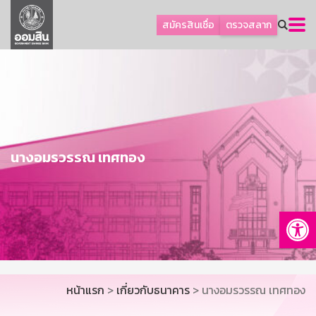
ลูกค้าธุรกิจ
สมัครสินเชื่อ
ตรวจสลาก
ลูกค้าผู้ประกอบรายย่อย
โปรโมชัน
ออมเพื่อสุข
เกี่ยวกับธนาคาร
การพัฒนาที่ยั่งยืน
นางอมรวรรณ เทศทอง
ข่าวสาร
บริการทางการเงิน
Op
อื่นๆ
ติดต่อเรา
บริการออนไลน์
หน้าแรก
>
เกี่ยวกับธนาคาร
> นางอมรวรรณ เทศทอง
TH
EN
GSB Society