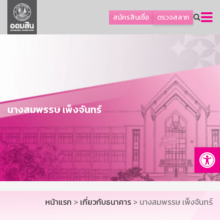
ลูกค้าธุรกิจ
สมัครสินเชื่อ
ตรวจสลาก
ลูกค้าผู้ประกอบรายย่อย
โปรโมชัน
ออมเพื่อสุข
เกี่ยวกับธนาคาร
การพัฒนาที่ยั่งยืน
นางสมพรรษ เพ็งจันทร์
ข่าวสาร
บริการทางการเงิน
Op
อื่นๆ
ติดต่อเรา
บริการออนไลน์
หน้าแรก
>
เกี่ยวกับธนาคาร
> นางสมพรรษ เพ็งจันทร์
TH
EN
GSB Society