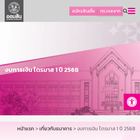
ลูกค้าธุรกิจ
สมัครสินเชื่อ
ตรวจสลาก
ลูกค้าผู้ประกอบรายย่อย
โปรโมชัน
ออมเพื่อสุข
เกี่ยวกับธนาคาร
การพัฒนาที่ยั่งยืน
งบการเงิน ไตรมาส 1 ปี 2568
ข่าวสาร
บริการทางการเงิน
Op
อื่นๆ
ติดต่อเรา
บริการออนไลน์
หน้าแรก
>
เกี่ยวกับธนาคาร
> งบการเงิน ไตรมาส 1 ปี 2568
TH
EN
GSB Society