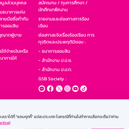
อมูลส่วนบุคคล
สมัครงาน / ทุนการศึกษา /
นักศึกษาฝึกงาน
านธนาคารแห่ง
ายมือชื่อกำกับ
รายงานและช่องทางการร้อง
าคารออมสิน
เรียน
ุญาตผู้ขาย
ช่องทางแจ้งเรื่องร้องเรียน การ
ทุจริตและประพฤติมิชอบ :
ใช้จ่ายเงินหรือ
- ธนาคารออมสิน
นาคารให้
- สำนักงาน ป.ป.ช.
- สำนักงาน ป.ป.ท.
GSB Society :
ะบบเน็ตเมล
ราได้ที่ "แถบคุกกี้” แต่ละประเภท ในกรณีที่ท่านไม่ทำการเลือกจะถือว่าท่าน
otice)