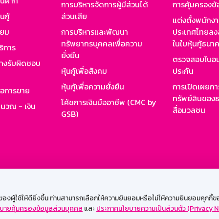
งินฝาก
การบริหารจัดการผู้มีส่วนได้
การคุ้มครองข้
นกู้
ส่วนเสีย
แต่งตั้งพนักง
ียม
การบริหารและพัฒนา
ประเทศไทยลงล
ทรัพยากรบุคคลเพื่อความ
ในใบหุ้นกู้ธน
ริการ
ยั่งยืน
ตรวจสอบใบอน
ย่างรับผิดชอบ
หุ้นกู้เพื่อสังคม
ประกัน
หุ้นกู้เพื่อความยั่งยืน
การเปิดเผยการ
รอการขาย
ทรัพย์สินของธ
โค้ชการเงินมืออาชีพ (CMC by
ำนวณ - เงิน
สื่อมวลชน
GSB)
กงาน
Web HR
GSB Wisdom
M-Search
เข้าสู่ร
ผู้ใช้ให้ดียิ่งขึ้น ท่านสามารถเลือกให้ความยินยอมหรือไม่ให้ความยินยอมคุกกี้ของเ
บายคุ้มครองข้อมูลส่วนบุคคล
และ
ประกาศนโยบายความเป็นส่วนตัว (Privacy N