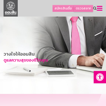
ลูกค้าธุรกิจ
สมัครสินเชื่อ
ตรวจสลาก
ลูกค้าผู้ประกอบรายย่อย
โปรโมชัน
ออมเพื่อสุข
เกี่ยวกับธนาคาร
การพัฒนาที่ยั่งยืน
วางใจให้ออมสิน
ข่าวสาร
ดูแลความสุขของชีวิตคุณ
บริการทางการเงิน
Op
อื่นๆ
ติดต่อเรา
บริการออนไลน์
TH
EN
GSB Society