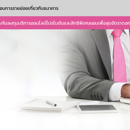
ะกอบการรายย่อย
เกี่ยวกับธนาคาร
ะกัน
ลงทุน
บริการออนไลน์
โปรโมชันและสิทธิพิเศษ
ออมเพื่อสุข
อัตราดอก