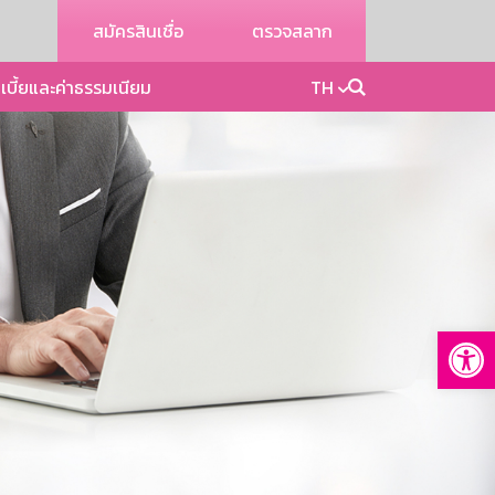
สมัครสินเชื่อ
ตรวจสลาก
เบี้ยและค่าธรรมเนียม
TH
Op