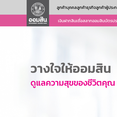
ลูกค้าบุคคล
ลูกค้าธุรกิจ
ลูกค้าผู้ปร
เงินฝาก
สินเชื่อ
สลากออมสิน
บัตร
ปร
วางใจให้ออมสิน
ดูแลความสุขของชีวิตคุณ