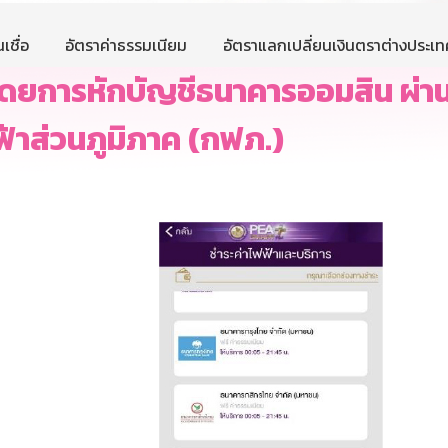
เชื่อ
อัตราค่าธรรมเนียม
อัตราแลกเปลี่ยนเงินตราต่างประเท
้า โดยการหักบัญชีธนาคารออมสิน ผ่
าส่วนภูมิภาค (กฟภ.)