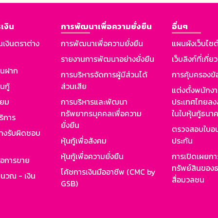
เงิน
การพัฒนาเพื่อความยั่งยืน
อื่นๆ
นเงินตราต่าง
การพัฒนาเพื่อความยั่งยืน
แผนผังเว็บไซต
รายงานการพัฒนาอย่างยั่งยืน
เว็บลิงก์ที่เกี่ย
งินฝาก
การบริหารจัดการผู้มีส่วนได้
การคุ้มครองข้
นกู้
ส่วนเสีย
แต่งตั้งพนักง
ียม
การบริหารและพัฒนา
ประเทศไทยลงล
ทรัพยากรบุคคลเพื่อความ
ในใบหุ้นกู้ธน
ริการ
ยั่งยืน
ตรวจสอบใบอน
ย่างรับผิดชอบ
หุ้นกู้เพื่อสังคม
ประกัน
หุ้นกู้เพื่อความยั่งยืน
การเปิดเผยการ
รอการขาย
ทรัพย์สินของธ
โค้ชการเงินมืออาชีพ (CMC by
ำนวณ - เงิน
สื่อมวลชน
GSB)