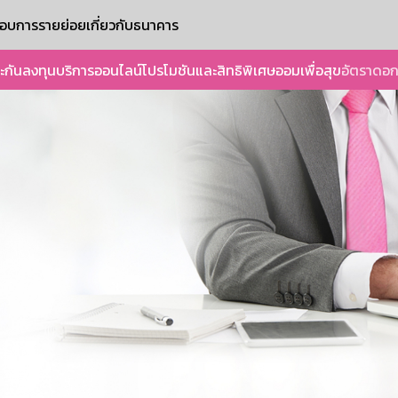
ะกอบการรายย่อย
เกี่ยวกับธนาคาร
ะกัน
ลงทุน
บริการออนไลน์
โปรโมชันและสิทธิพิเศษ
ออมเพื่อสุข
อัตราดอก