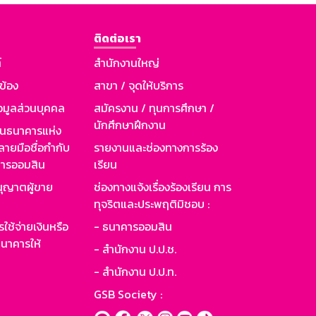
ติดต่อเรา
์
สำนักงานใหญ่
วข้อง
สาขา / จุดให้บริการ
อมูลส่วนบุคคล
สมัครงาน / ทุนการศึกษา /
นักศึกษาฝึกงาน
านธนาคารแห่ง
ายมือชื่อกำกับ
รายงานและช่องทางการร้อง
าคารออมสิน
เรียน
ุญาตผู้ขาย
ช่องทางแจ้งเรื่องร้องเรียน การ
ทุจริตและประพฤติมิชอบ :
ใช้จ่ายเงินหรือ
- ธนาคารออมสิน
นาคารให้
- สำนักงาน ป.ป.ช.
- สำนักงาน ป.ป.ท.
GSB Society :