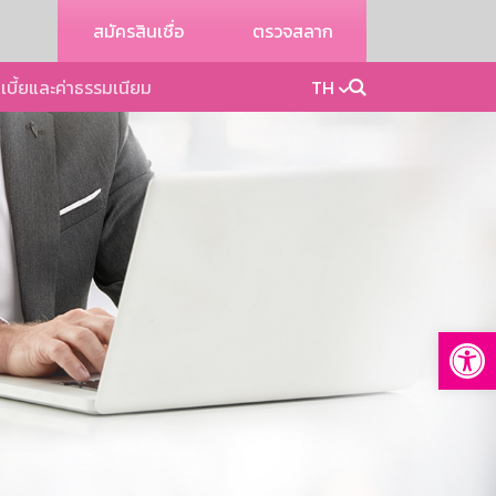
สมัครสินเชื่อ
ตรวจสลาก
เบี้ยและค่าธรรมเนียม
TH
Op