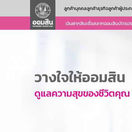
ลูกค้าบุคคล
ลูกค้าธุรกิจ
ลูกค้าผู้ปร
เงินฝาก
สินเชื่อ
สลากออมสิน
บัตร
ปร
วางใจให้ออมสิน
ดูแลความสุขของชีวิตคุณ