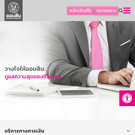
ลูกค้าธุรกิจ
สมัครสินเชื่อ
ตรวจสลาก
ลูกค้าผู้ประกอบรายย่อย
โปรโมชัน
ออมเพื่อสุข
เกี่ยวกับธนาคาร
การพัฒนาที่ยั่งยืน
วางใจให้ออมสิน
ข่าวสาร
ดูแลความสุขของชีวิตคุณ
บริการทางการเงิน
Op
อื่นๆ
ติดต่อเรา
บริการออนไลน์
TH
EN
บริการทางการเงิน
GSB Society