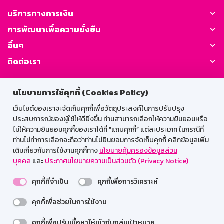
บริการทางการเงิน
การพัฒนาเพื่อความยั่งยืน
อื่นๆ
ติดต่อเรา
GSB Society:
นโยบายการใช้คุกกี้ (Cookies Policy)
เว็บไซต์ของเราจะจัดเก็บคุกกี้เพื่อวัตถุประสงค์ในการปรับปรุง
ประสบการณ์ของผู้ใช้ให้ดียิ่งขึ้น ท่านสามารถเลือกให้ความยินยอมหรือ
สำหรับพนักงาน
ไม่ให้ความยินยอมคุกกี้ของเราได้ที่ "แถบคุกกี้” แต่ละประเภท ในกรณีที่
ท่านไม่ทำการเลือกจะถือว่าท่านไม่ยินยอมการจัดเก็บคุกกี้ คลิกข้อมูลเพิ่ม
Web HR
GSB Wisdom
M-Search
เติมเกี่ยวกับการใช้งานคุกกี้ทาง
นโยบายคุ้มครองข้อมูลส่วน
บุคคล
และ
ประกาศนโยบายความเป็นส่วนตัว (Privacy Notice)
เข้าสู่ระบบเน็ตเมล
คุกกี้ที่จำเป็น
คุกกี้เพื่อการวิเคราะห์
คุกกี้เพื่อช่วยในการใช้งาน
รองรับการใช้งานได้ดีบนเว็บบราวเซอร์
คุกกี้เพื่อปรับเนื้อหาให้เข้ากับกลุ่มเป้าหมาย