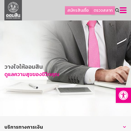
ลูกค้าธุรกิจ
สมัครสินเชื่อ
ตรวจสลาก
ลูกค้าผู้ประกอบรายย่อย
โปรโมชัน
ออมเพื่อสุข
เกี่ยวกับธนาคาร
การพัฒนาที่ยั่งยืน
วางใจให้ออมสิน
ข่าวสาร
ดูแลความสุขของชีวิตคุณ
บริการทางการเงิน
Op
อื่นๆ
ติดต่อเรา
บริการออนไลน์
TH
EN
บริการทางการเงิน
GSB Society