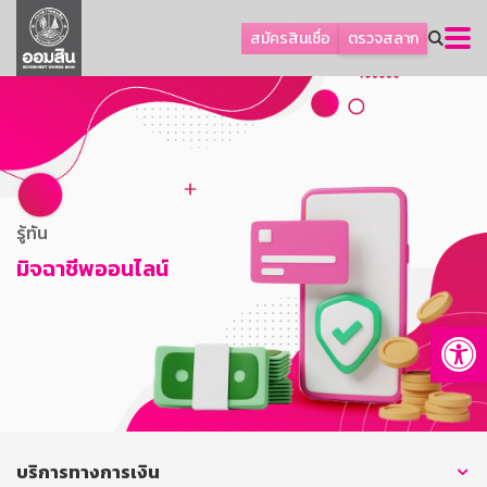
ลูกค้าธุรกิจ
สมัครสินเชื่อ
ตรวจสลาก
ลูกค้าผู้ประกอบรายย่อย
โปรโมชัน
ออมเพื่อสุข
เกี่ยวกับธนาคาร
การพัฒนาที่ยั่งยืน
รู้ทัน
ข่าวสาร
มิจฉาชีพออนไลน์
บริการทางการเงิน
Op
อื่นๆ
ติดต่อเรา
บริการออนไลน์
TH
EN
บริการทางการเงิน
GSB Society