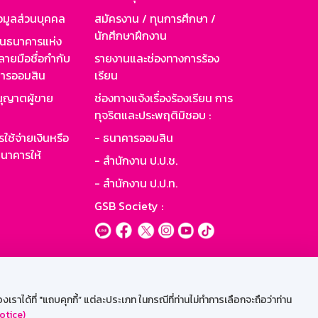
อมูลส่วนบุคคล
สมัครงาน / ทุนการศึกษา /
นักศึกษาฝึกงาน
านธนาคารแห่ง
ายมือชื่อกำกับ
รายงานและช่องทางการร้อง
าคารออมสิน
เรียน
ุญาตผู้ขาย
ช่องทางแจ้งเรื่องร้องเรียน การ
ทุจริตและประพฤติมิชอบ :
ใช้จ่ายเงินหรือ
- ธนาคารออมสิน
นาคารให้
- สำนักงาน ป.ป.ช.
- สำนักงาน ป.ป.ท.
GSB Society :
ะบบเน็ตเมล
ราได้ที่ "แถบคุกกี้” แต่ละประเภท ในกรณีที่ท่านไม่ทำการเลือกจะถือว่าท่าน
otice)