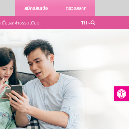
สมัครสินเชื่อ
ตรวจสลาก
เบี้ยและค่าธรรมเนียม
TH
Op