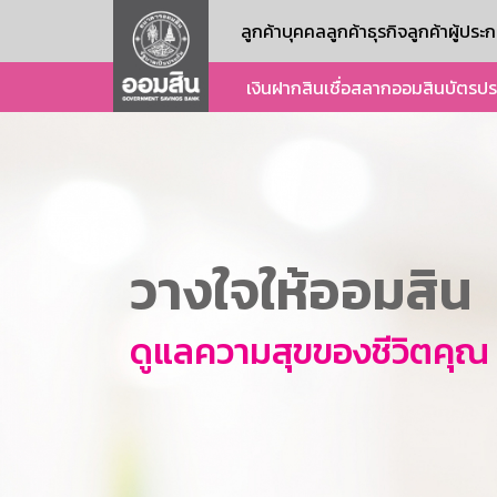
ลูกค้าบุคคล
ลูกค้าธุรกิจ
ลูกค้าผู้ปร
เงินฝาก
สินเชื่อ
สลากออมสิน
บัตร
ปร
วางใจให้ออมสิน
ดูแลความสุขของชีวิตคุณ