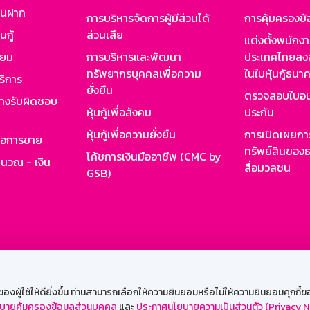
งินฝาก
การบริหารจัดการผู้มีส่วนได้
การคุ้มครองข้
นกู้
ส่วนเสีย
แต่งตั้งพนักง
ียม
การบริหารและพัฒนา
ประเทศไทยลงล
ทรัพยากรบุคคลเพื่อความ
ในใบหุ้นกู้ธน
ริการ
ยั่งยืน
ตรวจสอบใบอน
ย่างรับผิดชอบ
หุ้นกู้เพื่อสังคม
ประกัน
หุ้นกู้เพื่อความยั่งยืน
การเปิดเผยการ
รอการขาย
ทรัพย์สินของธ
โค้ชการเงินมืออาชีพ (CMC by
ำนวณ - เงิน
สื่อมวลชน
GSB)
กงาน
Web HR
GSB Wisdom
M-Search
เข้าสู่ร
ผู้ใช้ให้ดียิ่งขึ้น ท่านสามารถเลือกให้ความยินยอมหรือไม่ให้ความยินยอมคุกกี้ของเ
บายคุ้มครองข้อมูลส่วนบุคคล
และ
ประกาศนโยบายความเป็นส่วนตัว (Privacy N