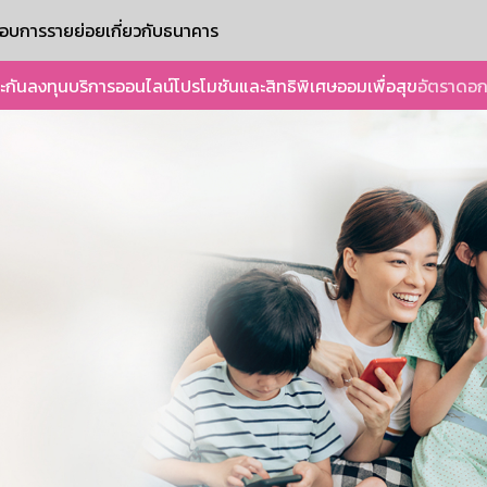
ะกอบการรายย่อย
เกี่ยวกับธนาคาร
ะกัน
ลงทุน
บริการออนไลน์
โปรโมชันและสิทธิพิเศษ
ออมเพื่อสุข
อัตราดอก