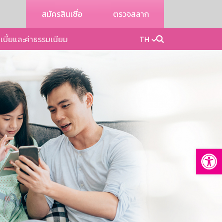
สมัครสินเชื่อ
ตรวจสลาก
เบี้ยและค่าธรรมเนียม
TH
Op