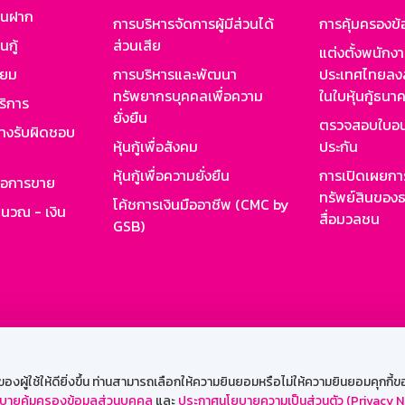
งินฝาก
การบริหารจัดการผู้มีส่วนได้
การคุ้มครองข้
นกู้
ส่วนเสีย
แต่งตั้งพนักง
ียม
การบริหารและพัฒนา
ประเทศไทยลงล
ทรัพยากรบุคคลเพื่อความ
ในใบหุ้นกู้ธน
ริการ
ยั่งยืน
ตรวจสอบใบอน
ย่างรับผิดชอบ
หุ้นกู้เพื่อสังคม
ประกัน
หุ้นกู้เพื่อความยั่งยืน
การเปิดเผยการ
รอการขาย
ทรัพย์สินของธ
โค้ชการเงินมืออาชีพ (CMC by
ำนวณ - เงิน
สื่อมวลชน
GSB)
กงาน
Web HR
GSB Wisdom
M-Search
เข้าสู่ร
ผู้ใช้ให้ดียิ่งขึ้น ท่านสามารถเลือกให้ความยินยอมหรือไม่ให้ความยินยอมคุกกี้ของเ
บายคุ้มครองข้อมูลส่วนบุคคล
และ
ประกาศนโยบายความเป็นส่วนตัว (Privacy N