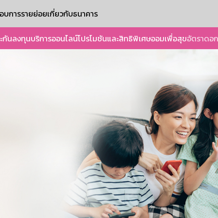
ะกอบการรายย่อย
เกี่ยวกับธนาคาร
ะกัน
ลงทุน
บริการออนไลน์
โปรโมชันและสิทธิพิเศษ
ออมเพื่อสุข
อัตราดอก