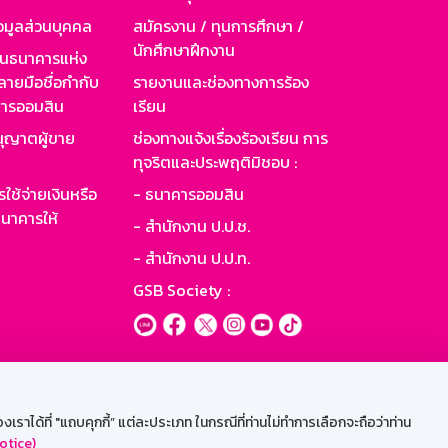
อมูลส่วนบุคคล
สมัครงาน / ทุนการศึกษา /
นักศึกษาฝึกงาน
านธนาคารแห่ง
ายมือชื่อกำกับ
รายงานและช่องทางการร้อง
าคารออมสิน
เรียน
ุญาตผู้ขาย
ช่องทางแจ้งเรื่องร้องเรียน การ
ทุจริตและประพฤติมิชอบ :
ใช้จ่ายเงินหรือ
- ธนาคารออมสิน
นาคารให้
- สำนักงาน ป.ป.ช.
- สำนักงาน ป.ป.ท.
GSB Society :
ะบบเน็ตเมล
ราได้ที่ "แถบคุกกี้” แต่ละประเภท ในกรณีที่ท่านไม่ทำการเลือกจะถือว่าท่าน
otice)