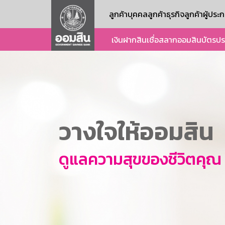
ลูกค้าบุคคล
ลูกค้าธุรกิจ
ลูกค้าผู้ปร
เงินฝาก
สินเชื่อ
สลากออมสิน
บัตร
ปร
วางใจให้ออมสิน
ดูแลความสุขของชีวิตคุณ