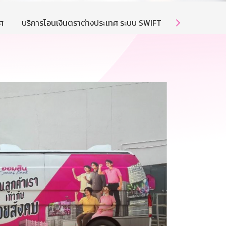
ศ
บริการโอนเงินตราต่างประเทศ ระบบ SWIFT
บริการโอนเงิ
