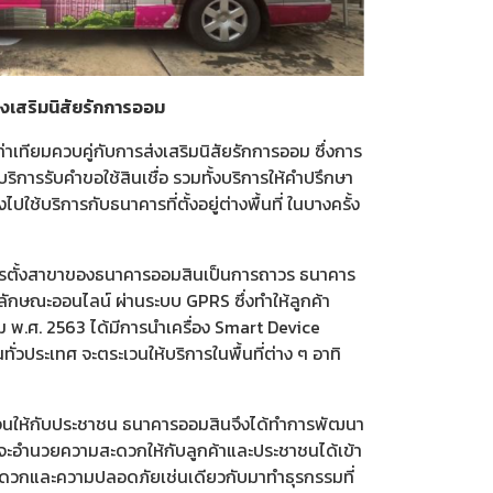
ส่งเสริมนิสัยรักการออม
าเทียมควบคู่กับการส่งเสริมนิสัยรักการออม ซึ่งการ
บริการรับคำขอใช้สินเชื่อ รวมทั้งบริการให้คำปรึกษา
ใช้บริการกับธนาคารที่ตั้งอยู่ต่างพื้นที่ ในบางครั้ง
่มีการตั้งสาขาของธนาคารออมสินเป็นการถาวร ธนาคาร
รในลักษณะออนไลน์ ผ่านระบบ GPRS ซึ่งทำให้ลูกค้า
ม พ.ศ. 2563 ได้มีการนำเครื่อง Smart Device
ั่วประเทศ จะตระเวนให้บริการในพื้นที่ต่าง ๆ อาทิ
กจนให้กับประชาชน ธนาคารออมสินจึงได้ทำการพัฒนา
 ที่จะอำนวยความสะดวกให้กับลูกค้าและประชาชนได้เข้า
มสะดวกและความปลอดภัยเช่นเดียวกับมาทำธุรกรรมที่