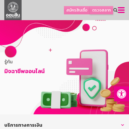
ลูกค้าธุรกิจ
สมัครสินเชื่อ
ตรวจสลาก
ลูกค้าผู้ประกอบรายย่อย
โปรโมชัน
ออมเพื่อสุข
เกี่ยวกับธนาคาร
การพัฒนาที่ยั่งยืน
รู้ทัน
ข่าวสาร
มิจฉาชีพออนไลน์
บริการทางการเงิน
Op
อื่นๆ
ติดต่อเรา
บริการออนไลน์
TH
EN
บริการทางการเงิน
GSB Society