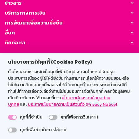
ข่าวสาร
บริการทางการเงิน
การพัฒนาเพื่อความยั่งยืน
อื่นๆ
ติดต่อเรา
GSB Society:
นโยบายการใช้คุกกี้ (Cookies Policy)
เว็บไซต์ของเราจะจัดเก็บคุกกี้เพื่อวัตถุประสงค์ในการปรับปรุง
ประสบการณ์ของผู้ใช้ให้ดียิ่งขึ้น ท่านสามารถเลือกให้ความยินยอมหรือ
สำหรับพนักงาน
ไม่ให้ความยินยอมคุกกี้ของเราได้ที่ "แถบคุกกี้” แต่ละประเภท ในกรณีที่
ท่านไม่ทำการเลือกจะถือว่าท่านไม่ยินยอมการจัดเก็บคุกกี้ คลิกข้อมูลเพิ่ม
Web HR
GSB Wisdom
M-Search
เติมเกี่ยวกับการใช้งานคุกกี้ทาง
นโยบายคุ้มครองข้อมูลส่วน
บุคคล
และ
ประกาศนโยบายความเป็นส่วนตัว (Privacy Notice)
เข้าสู่ระบบเน็ตเมล
คุกกี้ที่จำเป็น
คุกกี้เพื่อการวิเคราะห์
คุกกี้เพื่อช่วยในการใช้งาน
รองรับการใช้งานได้ดีบนเว็บบราวเซอร์