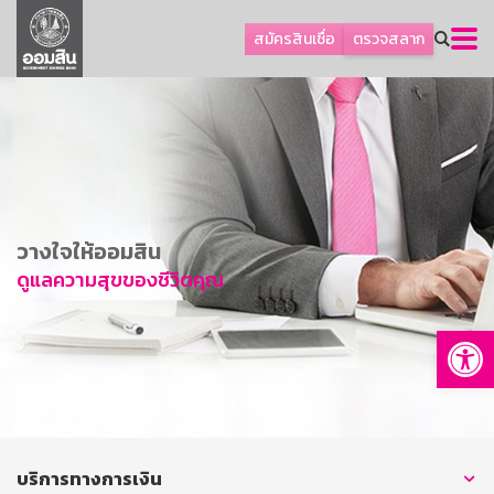
ลูกค้าธุรกิจ
สมัครสินเชื่อ
ตรวจสลาก
ลูกค้าผู้ประกอบรายย่อย
โปรโมชัน
ออมเพื่อสุข
เกี่ยวกับธนาคาร
การพัฒนาที่ยั่งยืน
วางใจให้ออมสิน
ข่าวสาร
ดูแลความสุขของชีวิตคุณ
บริการทางการเงิน
Op
อื่นๆ
ติดต่อเรา
บริการออนไลน์
TH
EN
บริการทางการเงิน
GSB Society