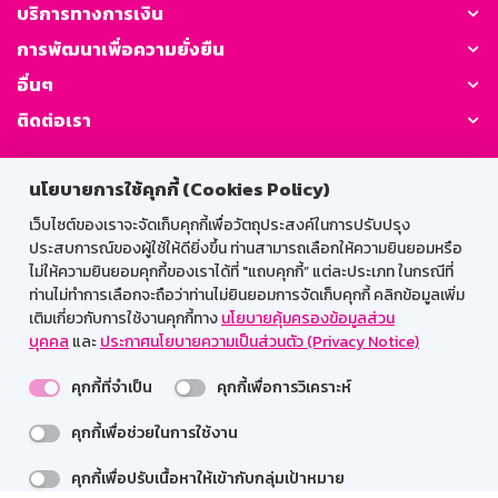
บริการทางการเงิน
การพัฒนาเพื่อความยั่งยืน
อื่นๆ
ติดต่อเรา
GSB Society:
นโยบายการใช้คุกกี้ (Cookies Policy)
เว็บไซต์ของเราจะจัดเก็บคุกกี้เพื่อวัตถุประสงค์ในการปรับปรุง
ประสบการณ์ของผู้ใช้ให้ดียิ่งขึ้น ท่านสามารถเลือกให้ความยินยอมหรือ
สำหรับพนักงาน
ไม่ให้ความยินยอมคุกกี้ของเราได้ที่ "แถบคุกกี้” แต่ละประเภท ในกรณีที่
ท่านไม่ทำการเลือกจะถือว่าท่านไม่ยินยอมการจัดเก็บคุกกี้ คลิกข้อมูลเพิ่ม
Web HR
GSB Wisdom
M-Search
เติมเกี่ยวกับการใช้งานคุกกี้ทาง
นโยบายคุ้มครองข้อมูลส่วน
บุคคล
และ
ประกาศนโยบายความเป็นส่วนตัว (Privacy Notice)
เข้าสู่ระบบเน็ตเมล
คุกกี้ที่จำเป็น
คุกกี้เพื่อการวิเคราะห์
คุกกี้เพื่อช่วยในการใช้งาน
รองรับการใช้งานได้ดีบนเว็บบราวเซอร์
คุกกี้เพื่อปรับเนื้อหาให้เข้ากับกลุ่มเป้าหมาย