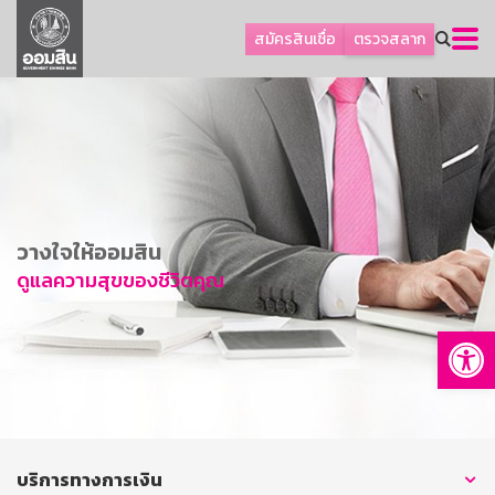
ลูกค้าธุรกิจ
สมัครสินเชื่อ
ตรวจสลาก
ลูกค้าผู้ประกอบรายย่อย
โปรโมชัน
ออมเพื่อสุข
เกี่ยวกับธนาคาร
การพัฒนาที่ยั่งยืน
วางใจให้ออมสิน
ข่าวสาร
ดูแลความสุขของชีวิตคุณ
บริการทางการเงิน
Op
อื่นๆ
ติดต่อเรา
บริการออนไลน์
TH
EN
บริการทางการเงิน
GSB Society