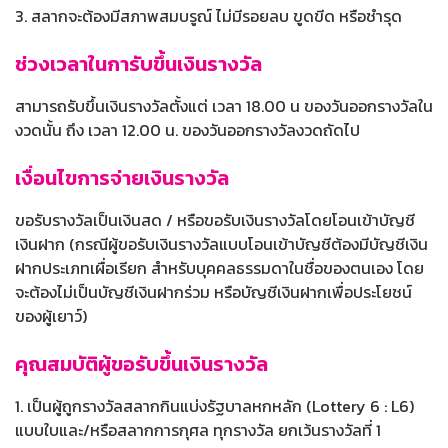
3. สลากจะต้องมีสภาพสมบรูณ์ ไม่มีรอยลบ ขูดขีด หรือชำรุด
ช่วงเวลาในการับขึ้นเงินรางวัล
สามารถรับขึ้นเงินรางวัลตั้งแต่ เวลา 18.00 น ของวันออกรางวัลใน
งวดนั้น ถึง เวลา 12.00 น. ของวันออกรางวัลงวดถัดไป
เงื่อนไขการจ่ายเงินรางวัล
ขอรับรางวัลเป็นเงินสด / หรือขอรับเงินรางวัลโดยโอนเข้าบัญชี
เงินฝาก (กรณีผู้ขอรับเงินรางวัลแบบโอนเข้าบัญชีต้องมีบัญชีเงิน
ฝากประเภทเผื่อเรียก สำหรับบุคคลธรรมดาในชื่อของตนเอง โดย
จะต้องไม่เป็นบัญชีเงินฝากร่วม หรือบัญชีเงินฝากเพื่อประโยชน์
ของผู้เยาว์)
คุณสมบัติผู้ขอรับขึ้นเงินรางวัล
1. เป็นผู้ถูกรางวัลสลากกินแบ่งรัฐบาลหกหลัก (Lottery 6 : L6)
แบบใบและ/หรือสลากการกุศล ทุกรางวัล ยกเว้นรางวัลที่ 1