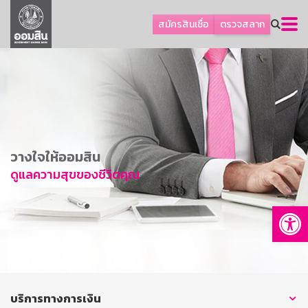
ลูกค้าธุรกิจ
สมัครสินเชื่อ
ตรวจสลาก
ลูกค้าผู้ประกอบรายย่อย
โปรโมชัน
ออมเพื่อสุข
เกี่ยวกับธนาคาร
การพัฒนาที่ยั่งยืน
วางใจให้ออมสิน
ข่าวสาร
ดูแลความสุขของชีวิตคุณ
บริการทางการเงิน
Op
อื่นๆ
ติดต่อเรา
บริการออนไลน์
TH
EN
บริการทางการเงิน
GSB Society