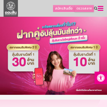
ลูกค้าธุรกิจ
สมัครสินเชื่อ
ตรวจสลาก
ลูกค้าผู้ประกอบรายย่อย
โปรโมชัน
ออมเพื่อสุข
เกี่ยวกับธนาคาร
การพัฒนาที่ยั่งยืน
ข่าวสาร
บริการทางการเงิน
Op
อื่นๆ
ติดต่อเรา
บริการออนไลน์
TH
EN
GSB Society