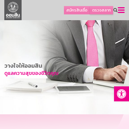
ลูกค้าธุรกิจ
สมัครสินเชื่อ
ตรวจสลาก
ลูกค้าผู้ประกอบรายย่อย
โปรโมชัน
ออมเพื่อสุข
เกี่ยวกับธนาคาร
การพัฒนาที่ยั่งยืน
วางใจให้ออมสิน
ข่าวสาร
ดูแลความสุขของชีวิตคุณ
บริการทางการเงิน
Op
อื่นๆ
ติดต่อเรา
บริการออนไลน์
TH
EN
GSB Society