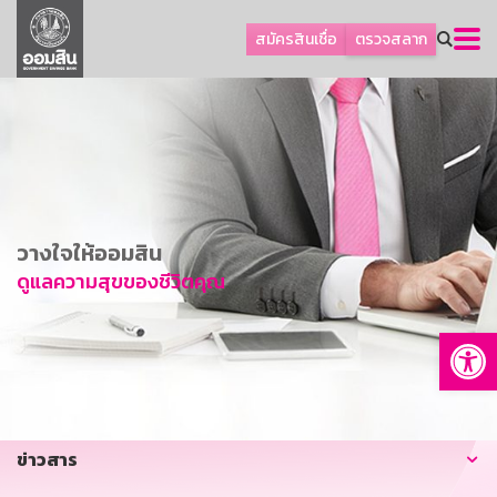
ลูกค้าธุรกิจ
สมัครสินเชื่อ
ตรวจสลาก
ลูกค้าผู้ประกอบรายย่อย
โปรโมชัน
ออมเพื่อสุข
เกี่ยวกับธนาคาร
การพัฒนาที่ยั่งยืน
วางใจให้ออมสิน
ข่าวสาร
ดูแลความสุขของชีวิตคุณ
บริการทางการเงิน
Op
อื่นๆ
ติดต่อเรา
บริการออนไลน์
ข่าวสาร
TH
EN
GSB Society