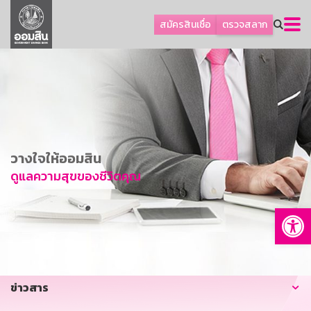
ลูกค้าธุรกิจ
สมัครสินเชื่อ
ตรวจสลาก
ลูกค้าผู้ประกอบรายย่อย
โปรโมชัน
ออมเพื่อสุข
เกี่ยวกับธนาคาร
การพัฒนาที่ยั่งยืน
วางใจให้ออมสิน
ข่าวสาร
ดูแลความสุขของชีวิตคุณ
บริการทางการเงิน
Op
อื่นๆ
ติดต่อเรา
บริการออนไลน์
ข่าวสาร
TH
EN
GSB Society