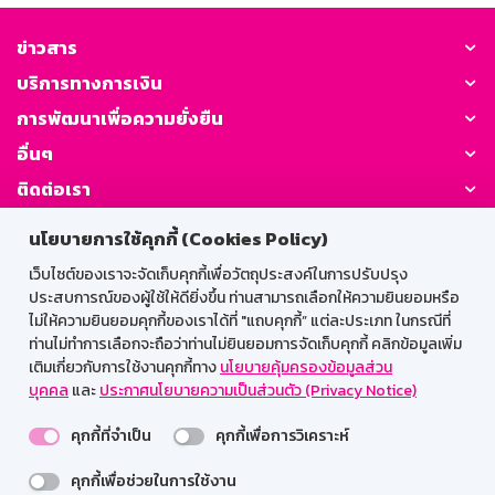
ข่าวสาร
บริการทางการเงิน
การพัฒนาเพื่อความยั่งยืน
อื่นๆ
ติดต่อเรา
นโยบายการใช้คุกกี้ (Cookies Policy)
GSB Society:
เว็บไซต์ของเราจะจัดเก็บคุกกี้เพื่อวัตถุประสงค์ในการปรับปรุง
ประสบการณ์ของผู้ใช้ให้ดียิ่งขึ้น ท่านสามารถเลือกให้ความยินยอมหรือ
ไม่ให้ความยินยอมคุกกี้ของเราได้ที่ "แถบคุกกี้” แต่ละประเภท ในกรณีที่
สำหรับพนักงาน
ท่านไม่ทำการเลือกจะถือว่าท่านไม่ยินยอมการจัดเก็บคุกกี้ คลิกข้อมูลเพิ่ม
เติมเกี่ยวกับการใช้งานคุกกี้ทาง
นโยบายคุ้มครองข้อมูลส่วน
Web HR
GSB Wisdom
M-Search
บุคคล
และ
ประกาศนโยบายความเป็นส่วนตัว (Privacy Notice)
เข้าสู่ระบบเน็ตเมล
คุกกี้ที่จำเป็น
คุกกี้เพื่อการวิเคราะห์
คุกกี้เพื่อช่วยในการใช้งาน