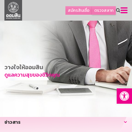
ลูกค้าธุรกิจ
สมัครสินเชื่อ
ตรวจสลาก
ลูกค้าผู้ประกอบรายย่อย
โปรโมชัน
ออมเพื่อสุข
เกี่ยวกับธนาคาร
การพัฒนาที่ยั่งยืน
วางใจให้ออมสิน
ข่าวสาร
ดูแลความสุขของชีวิตคุณ
บริการทางการเงิน
Op
อื่นๆ
ติดต่อเรา
บริการออนไลน์
ข่าวสาร
TH
EN
GSB Society