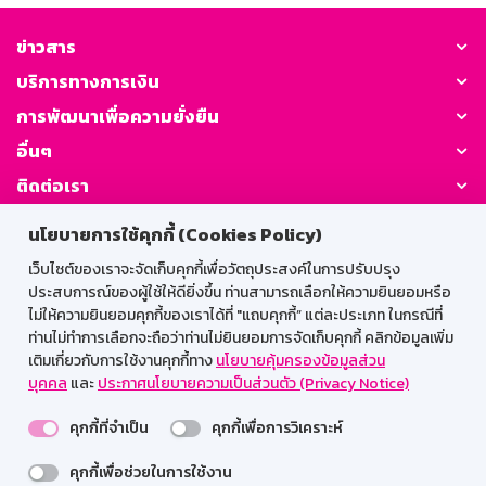
ข่าวสาร
บริการทางการเงิน
การพัฒนาเพื่อความยั่งยืน
อื่นๆ
ติดต่อเรา
นโยบายการใช้คุกกี้ (Cookies Policy)
GSB Society:
เว็บไซต์ของเราจะจัดเก็บคุกกี้เพื่อวัตถุประสงค์ในการปรับปรุง
ประสบการณ์ของผู้ใช้ให้ดียิ่งขึ้น ท่านสามารถเลือกให้ความยินยอมหรือ
ไม่ให้ความยินยอมคุกกี้ของเราได้ที่ "แถบคุกกี้” แต่ละประเภท ในกรณีที่
สำหรับพนักงาน
ท่านไม่ทำการเลือกจะถือว่าท่านไม่ยินยอมการจัดเก็บคุกกี้ คลิกข้อมูลเพิ่ม
เติมเกี่ยวกับการใช้งานคุกกี้ทาง
นโยบายคุ้มครองข้อมูลส่วน
Web HR
GSB Wisdom
M-Search
บุคคล
และ
ประกาศนโยบายความเป็นส่วนตัว (Privacy Notice)
เข้าสู่ระบบเน็ตเมล
คุกกี้ที่จำเป็น
คุกกี้เพื่อการวิเคราะห์
คุกกี้เพื่อช่วยในการใช้งาน