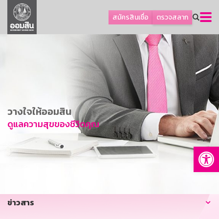
ลูกค้าธุรกิจ
สมัครสินเชื่อ
ตรวจสลาก
ลูกค้าผู้ประกอบรายย่อย
โปรโมชัน
ออมเพื่อสุข
เกี่ยวกับธนาคาร
การพัฒนาที่ยั่งยืน
วางใจให้ออมสิน
ข่าวสาร
ดูแลความสุขของชีวิตคุณ
บริการทางการเงิน
Op
อื่นๆ
ติดต่อเรา
บริการออนไลน์
ข่าวสาร
TH
EN
GSB Society