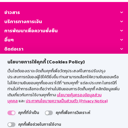
ข่าวสาร
บริการทางการเงิน
การพัฒนาเพื่อความยั่งยืน
อื่นๆ
ติดต่อเรา
นโยบายการใช้คุกกี้ (Cookies Policy)
GSB Society:
เว็บไซต์ของเราจะจัดเก็บคุกกี้เพื่อวัตถุประสงค์ในการปรับปรุง
ประสบการณ์ของผู้ใช้ให้ดียิ่งขึ้น ท่านสามารถเลือกให้ความยินยอมหรือ
ไม่ให้ความยินยอมคุกกี้ของเราได้ที่ "แถบคุกกี้” แต่ละประเภท ในกรณีที่
สำหรับพนักงาน
ท่านไม่ทำการเลือกจะถือว่าท่านไม่ยินยอมการจัดเก็บคุกกี้ คลิกข้อมูลเพิ่ม
เติมเกี่ยวกับการใช้งานคุกกี้ทาง
นโยบายคุ้มครองข้อมูลส่วน
Web HR
GSB Wisdom
M-Search
บุคคล
และ
ประกาศนโยบายความเป็นส่วนตัว (Privacy Notice)
เข้าสู่ระบบเน็ตเมล
คุกกี้ที่จำเป็น
คุกกี้เพื่อการวิเคราะห์
คุกกี้เพื่อช่วยในการใช้งาน