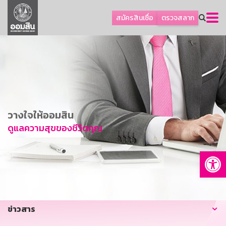
ลูกค้าธุรกิจ
สมัครสินเชื่อ
ตรวจสลาก
ลูกค้าผู้ประกอบรายย่อย
โปรโมชัน
ออมเพื่อสุข
เกี่ยวกับธนาคาร
การพัฒนาที่ยั่งยืน
วางใจให้ออมสิน
ข่าวสาร
ดูแลความสุขของชีวิตคุณ
บริการทางการเงิน
Op
อื่นๆ
ติดต่อเรา
บริการออนไลน์
ข่าวสาร
TH
EN
GSB Society