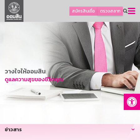
ลูกค้าธุรกิจ
สมัครสินเชื่อ
ตรวจสลาก
ลูกค้าผู้ประกอบรายย่อย
โปรโมชัน
ออมเพื่อสุข
เกี่ยวกับธนาคาร
การพัฒนาที่ยั่งยืน
วางใจให้ออมสิน
ข่าวสาร
ดูแลความสุขของชีวิตคุณ
บริการทางการเงิน
Op
อื่นๆ
ติดต่อเรา
บริการออนไลน์
ข่าวสาร
TH
EN
GSB Society