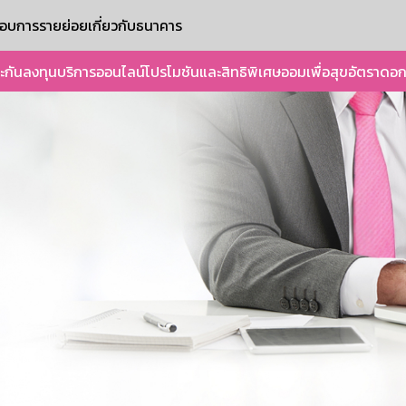
ะกอบการรายย่อย
เกี่ยวกับธนาคาร
ะกัน
ลงทุน
บริการออนไลน์
โปรโมชันและสิทธิพิเศษ
ออมเพื่อสุข
อัตราดอก