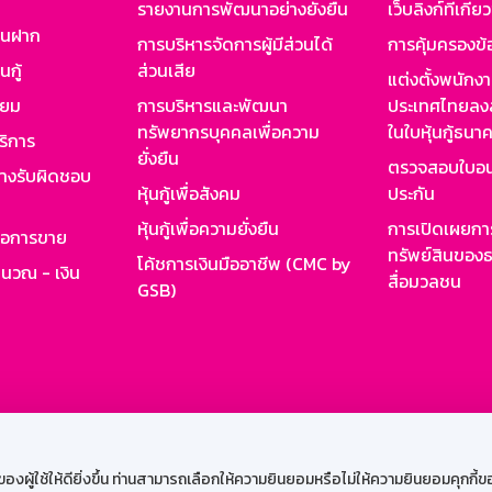
รายงานการพัฒนาอย่างยั่งยืน
เว็บลิงก์ที่เกี่ย
งินฝาก
การบริหารจัดการผู้มีส่วนได้
การคุ้มครองข้
นกู้
ส่วนเสีย
แต่งตั้งพนักง
ียม
การบริหารและพัฒนา
ประเทศไทยลงล
ทรัพยากรบุคคลเพื่อความ
ในใบหุ้นกู้ธน
ริการ
ยั่งยืน
ตรวจสอบใบอน
ย่างรับผิดชอบ
หุ้นกู้เพื่อสังคม
ประกัน
หุ้นกู้เพื่อความยั่งยืน
การเปิดเผยการ
รอการขาย
ทรัพย์สินของธ
โค้ชการเงินมืออาชีพ (CMC by
ำนวณ - เงิน
สื่อมวลชน
GSB)
กงาน
Web HR
GSB Wisdom
M-Search
เข้าสู่ร
ผู้ใช้ให้ดียิ่งขึ้น ท่านสามารถเลือกให้ความยินยอมหรือไม่ให้ความยินยอมคุกกี้ของเ