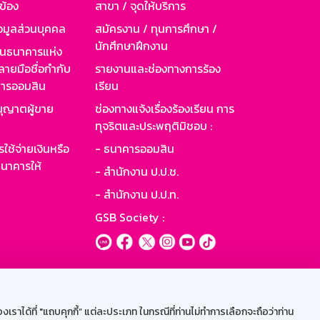
วข้อง
สาขา / จุดให้บริการ
อมูลส่วนบุคคล
สมัครงาน / ทุนการศึกษา /
นักศึกษาฝึกงาน
านธนาคารแห่ง
ายมือชื่อกำกับ
รายงานและช่องทางการร้อง
าคารออมสิน
เรียน
ุญาตผู้ขาย
ช่องทางแจ้งเรื่องร้องเรียน การ
ทุจริตและประพฤติมิชอบ :
ใช้จ่ายเงินหรือ
- ธนาคารออมสิน
นาคารให้
- สำนักงาน ป.ป.ช.
- สำนักงาน ป.ป.ท.
GSB Society :
ะบบเน็ตเมล
ราได้ที่ "แถบคุกกี้” แต่ละประเภท ในกรณีที่ท่านไม่ทำการเลือกจะถือว่าท่าน