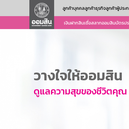
ลูกค้าบุคคล
ลูกค้าธุรกิจ
ลูกค้าผู้ปร
เงินฝาก
สินเชื่อ
สลากออมสิน
บัตร
ปร
วางใจให้ออมสิน
ดูแลความสุขของชีวิตคุณ