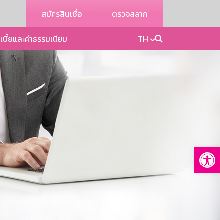
สมัครสินเชื่อ
ตรวจสลาก
เบี้ยและค่าธรรมเนียม
TH
Op