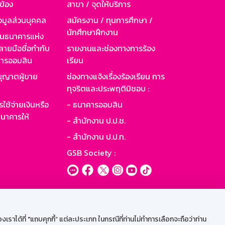
วข้อง
สาขา / จุดให้บริการ
อมูลส่วนบุคคล
สมัครงาน / ทุนการศึกษา /
นักศึกษาฝึกงาน
านธนาคารแห่ง
ายมือชื่อกำกับ
รายงานและช่องทางการร้อง
าคารออมสิน
เรียน
ุญาตผู้ขาย
ช่องทางแจ้งเรื่องร้องเรียน การ
ทุจริตและประพฤติมิชอบ :
ใช้จ่ายเงินหรือ
- ธนาคารออมสิน
นาคารให้
- สำนักงาน ป.ป.ช.
- สำนักงาน ป.ป.ท.
GSB Society :
ะบบเน็ตเมล
ราได้ที่ "แถบคุกกี้” แต่ละประเภท ในกรณีที่ท่านไม่ทำการเลือกจะถือว่าท่าน