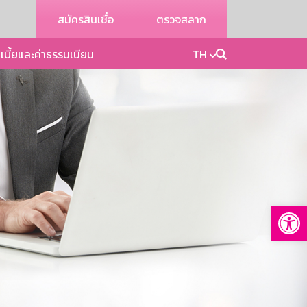
สมัครสินเชื่อ
ตรวจสลาก
เบี้ยและค่าธรรมเนียม
TH
Op