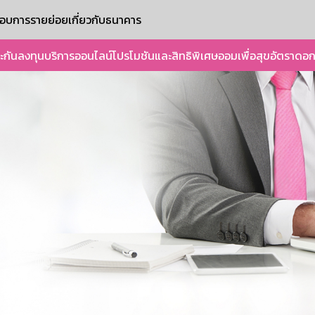
ะกอบการรายย่อย
เกี่ยวกับธนาคาร
ะกัน
ลงทุน
บริการออนไลน์
โปรโมชันและสิทธิพิเศษ
ออมเพื่อสุข
อัตราดอก