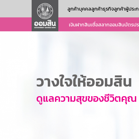
ลูกค้าบุคคล
ลูกค้าธุรกิจ
ลูกค้าผู้ปร
เงินฝาก
สินเชื่อ
สลากออมสิน
บัตร
ปร
วางใจให้ออมสิน
ดูแลความสุขของชีวิตคุณ