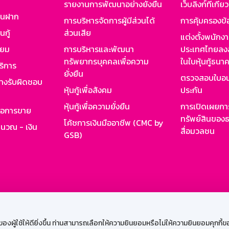
รายงานการพัฒนาอย่างยั่งยืน
เว็บลิงก์ที่เกี่ย
งินฝาก
การบริหารจัดการผู้มีส่วนได้
การคุ้มครองข้
นกู้
ส่วนเสีย
แต่งตั้งพนักง
ียม
การบริหารและพัฒนา
ประเทศไทยลงล
ทรัพยากรบุคคลเพื่อความ
ในใบหุ้นกู้ธน
ริการ
ยั่งยืน
ตรวจสอบใบอน
ย่างรับผิดชอบ
หุ้นกู้เพื่อสังคม
ประกัน
หุ้นกู้เพื่อความยั่งยืน
การเปิดเผยการ
รอการขาย
ทรัพย์สินของธ
โค้ชการเงินมืออาชีพ (CMC by
ำนวณ - เงิน
สื่อมวลชน
GSB)
กงาน
Web HR
GSB Wisdom
M-Search
เข้าสู่ร
ผู้ใช้ให้ดียิ่งขึ้น ท่านสามารถเลือกให้ความยินยอมหรือไม่ให้ความยินยอมคุกกี้ของเ